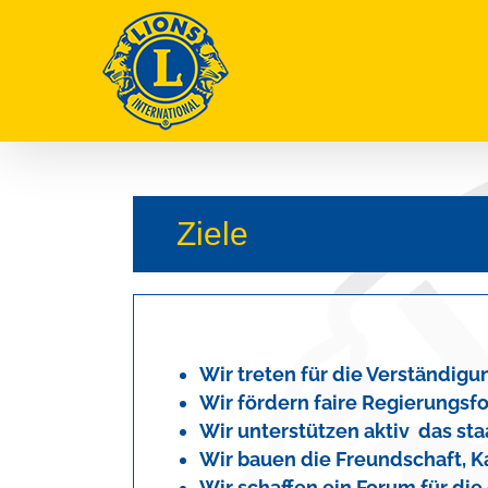
Zum
Inhalt
springen
Ziele
Wir treten für die Verständig
Wir fördern faire Regierungs
Wir unterstützen aktiv das sta
Wir bauen die Freundschaft, K
Wir schaffen ein Forum für di