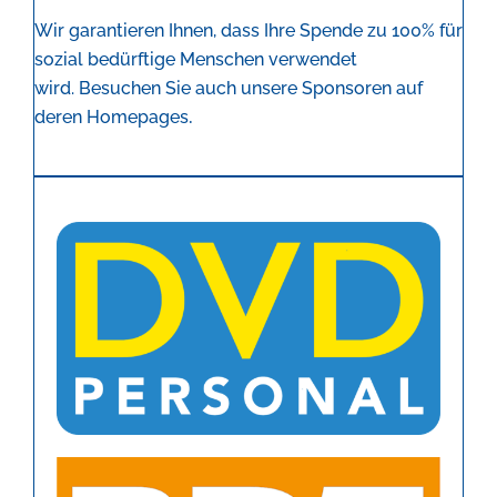
Wir garantieren Ihnen, dass Ihre Spende zu 100% für
sozial bedürftige Menschen verwendet
wird.
Besuchen Sie auch unsere Sponsoren auf
.
deren Homepages